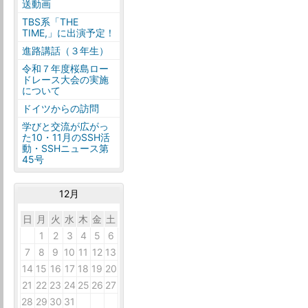
送動画
TBS系「THE
TIME,」に出演予定！
進路講話（３年生）
令和７年度桜島ロー
ドレース大会の実施
について
ドイツからの訪問
学びと交流が広がっ
た10・11月のSSH活
動・SSHニュース第
45号
12月
日
月
火
水
木
金
土
30
1
2
3
4
5
6
7
8
9
10
11
12
13
14
15
16
17
18
19
20
21
22
23
24
25
26
27
28
29
30
31
1
2
3