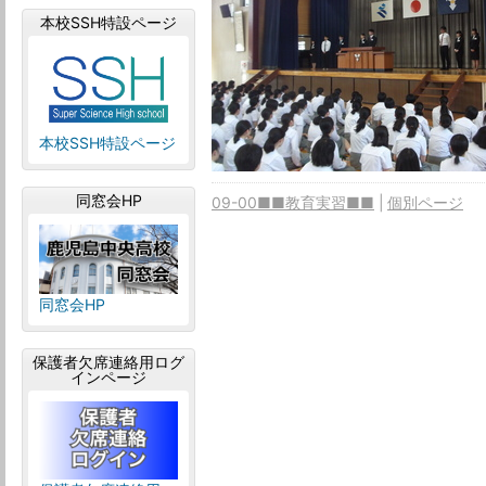
本校SSH特設ページ
本校SSH特設ページ
同窓会HP
09-00■■教育実習■■
個別ページ
同窓会HP
保護者欠席連絡用ログ
インページ