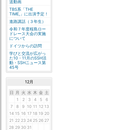
送動画
TBS系「THE
TIME,」に出演予定！
進路講話（３年生）
令和７年度桜島ロー
ドレース大会の実施
について
ドイツからの訪問
学びと交流が広がっ
た10・11月のSSH活
動・SSHニュース第
45号
12月
日
月
火
水
木
金
土
30
1
2
3
4
5
6
7
8
9
10
11
12
13
14
15
16
17
18
19
20
21
22
23
24
25
26
27
28
29
30
31
1
2
3