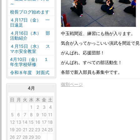
～
校長ブログ始めます
４月17日（金） 一
日遠足
４月16日（木） 部
中玉戦間近、練習にも熱が入ります。
活動紹介
気合が入ってかっこいい演武を間近で見
４月15日（水） ス
マホ安全教室
がんばれ、応援団部！
4月10日（金） １
がんばれ、すべての部活動生！
年生学校研修
各部で新入部員も募集中です。
令和８年度 対面式
個別ページ
4月
日
月
火
水
木
金
土
29
30
31
1
2
3
4
5
6
7
8
9
10
11
12
13
14
15
16
17
18
19
20
21
22
23
24
25
26
27
28
29
30
1
2