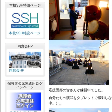
本校SSH特設ページ
本校SSH特設ページ
同窓会HP
同窓会HP
保護者欠席連絡用ログ
インページ
応援団部の皆さんが練習中でした。
自分たちの演武をタブレットで撮影しな
中。）。