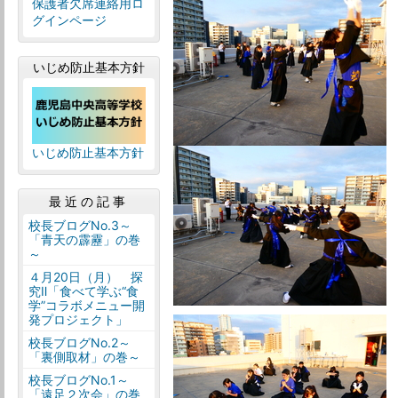
保護者欠席連絡用ロ
グインページ
いじめ防止基本方針
いじめ防止基本方針
最近の記事
校長ブログNo.3～
「青天の霹靂」の巻
～
４月20日（月） 探
究Ⅱ「食べて学ぶ“食
学”コラボメニュー開
発プロジェクト」
校長ブログNo.2～
「裏側取材」の巻～
校長ブログNo.1～
「遠足２次会」の巻