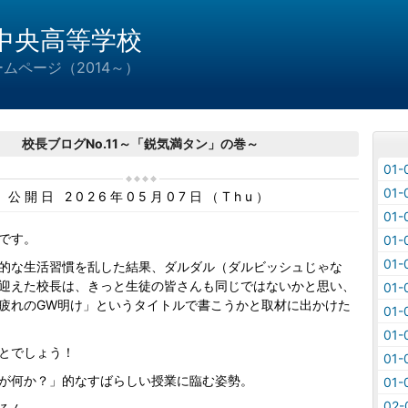
中央高等学校
ムページ（2014～）
校長ブログNo.11～「鋭気満タン」の巻～
01
01
公開日 2026年05月07日（Thu）
01
です。
01
01
的な生活習慣を乱した結果、ダルダル（ダルビッシュじゃな
迎えた校長は、きっと生徒の皆さんも同じではないかと思い、
01
疲れのGW明け」というタイトルで書こうかと取材に出かけた
01
01
とでしょう！
01
が何か？」的なすばらしい授業に臨む姿勢。
01
02