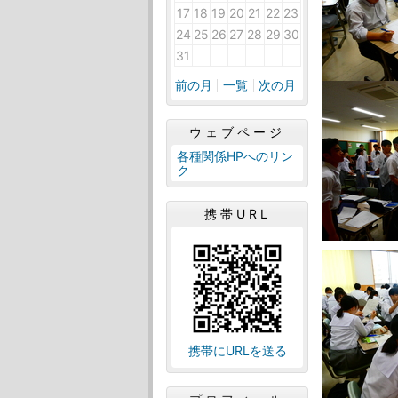
17
18
19
20
21
22
23
24
25
26
27
28
29
30
31
1
2
3
4
5
6
前の月
一覧
次の月
ウェブページ
各種関係HPへのリン
ク
携帯URL
携帯にURLを送る