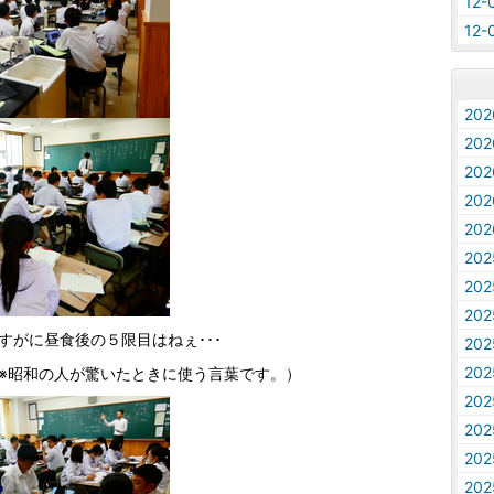
12
12
20
20
20
20
20
20
20
20
すがに昼食後の５限目はねぇ･･･
20
20
※昭和の人が驚いたときに使う言葉です。）
20
20
20
20