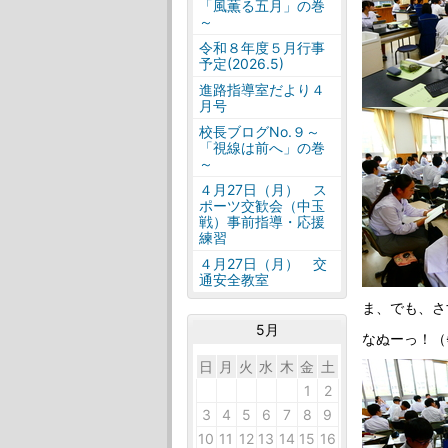
「風薫る五月」の巻
～
令和８年度５月行事
予定(2026.5)
進路指導室だより４
月号
校長ブログNo.９～
「視線は前へ」の巻
～
４月27日（月） ス
ポーツ交歓会（中玉
戦）事前指導・応援
練習
４月27日（月） 交
通安全教室
ま、でも、さ
5月
なぬーっ！（
日
月
火
水
木
金
土
26
27
28
29
30
1
2
3
4
5
6
7
8
9
10
11
12
13
14
15
16