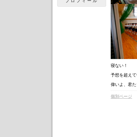
プロフィール
寝ない！
予想を超えて
偉いよ、君た
個別ページ