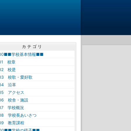
カテゴリ
-00■■学校基本情報■■
-01 校章
-02 校是
-03 校歌・愛好歌
-04 沿革
-05 アクセス
-06 校舎・施設
-07 学校概況
-08 学校長あいさつ
-09 教育課程
-00■■学校の様子■■