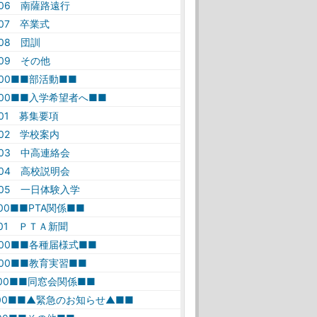
-06 南薩路遠行
-07 卒業式
-08 団訓
-09 その他
-00■■部活動■■
-00■■入学希望者へ■■
-01 募集要項
-02 学校案内
-03 中高連絡会
-04 高校説明会
-05 一日体験入学
-00■■PTA関係■■
-01 ＰＴＡ新聞
-00■■各種届様式■■
-00■■教育実習■■
-00■■同窓会関係■■
-00■■▲緊急のお知らせ▲■■