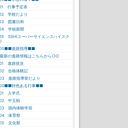
-01 行事予定表
-02 学校だより
-03 図書日和
-04 学校新聞
-05 SSH(スーパーサイエンスハイスク
)
-00■■進路指導■■
○最新の進路情報はこちらから○○
-01 進路状況
-02 合格体験記
-03 進路指導室だより
-00■■特色ある行事■■
-01 入学式
-02 中玉戦
-03 国内体験学習
-04 体育祭
-05 文化祭