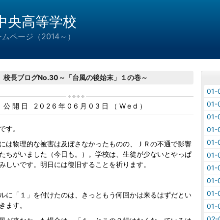
中央高等学校
ムページ（2014～）
校長ブログNo.30～「台風の後始末」１の巻～
01
01
公開日 2026年06月03日（Wed）
01
です。
01
01
には物理的な被害は及ぼさなかったものの、ＪＲの不通で影響
たちがいました（今日も。）。学校は、生徒が少ないとやっぱ
01
みしいです。明日には復旧することを祈ります。
01
01
01
ルに「１」を付けたのは、きっともう何回かは来るはずだとい
きます。
01
02