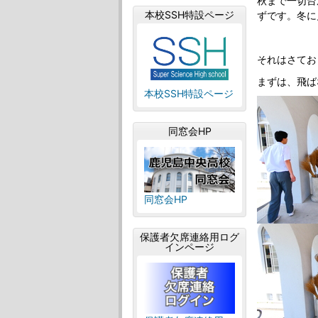
秋まで一切台
本校SSH特設ページ
ずです。冬に
それはさてお
まずは、飛ば
本校SSH特設ページ
同窓会HP
同窓会HP
保護者欠席連絡用ログ
インページ