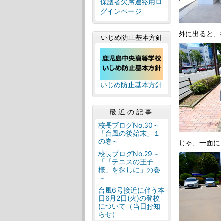
保護者欠席連絡用ロ
グインページ
外に出ると、
いじめ防止基本方針
いじめ防止基本方針
最近の記事
校長ブログNo.30～
「台風の後始末」１
の巻～
じゃ、一面に
校長ブログNo.29～
「「テニスの王子
様」を探しに」の巻
～
台風6号接近に伴う本
日6月2日(火)の登校
について（当日お知
らせ）