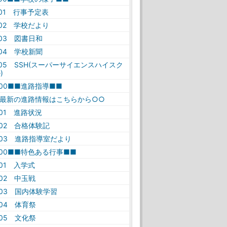
-01 行事予定表
-02 学校だより
-03 図書日和
-04 学校新聞
-05 SSH(スーパーサイエンスハイスク
)
-00■■進路指導■■
○最新の進路情報はこちらから○○
-01 進路状況
-02 合格体験記
-03 進路指導室だより
-00■■特色ある行事■■
-01 入学式
-02 中玉戦
-03 国内体験学習
-04 体育祭
-05 文化祭