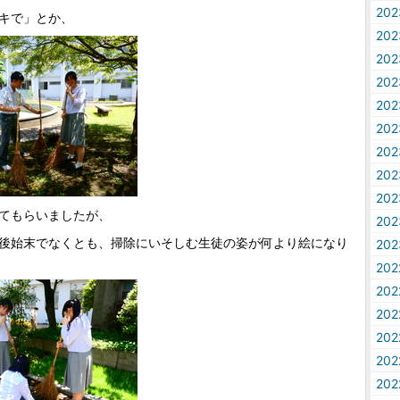
20
キで」とか、
20
20
20
20
20
20
20
20
てもらいましたが、
20
後始末でなくとも、掃除にいそしむ生徒の姿が何より絵になり
20
20
20
20
20
20
20