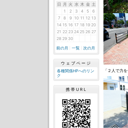
日
月
火
水
木
金
土
31
1
2
3
4
5
6
7
8
9
10
11
12
13
14
15
16
17
18
19
20
21
22
23
24
25
26
27
28
29
30
1
2
3
4
前の月
一覧
次の月
ウェブページ
「２人で力を
各種関係HPへのリン
ク
携帯URL