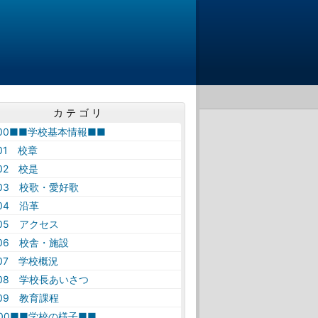
カテゴリ
-00■■学校基本情報■■
-01 校章
-02 校是
-03 校歌・愛好歌
-04 沿革
-05 アクセス
-06 校舎・施設
-07 学校概況
-08 学校長あいさつ
-09 教育課程
-00■■学校の様子■■