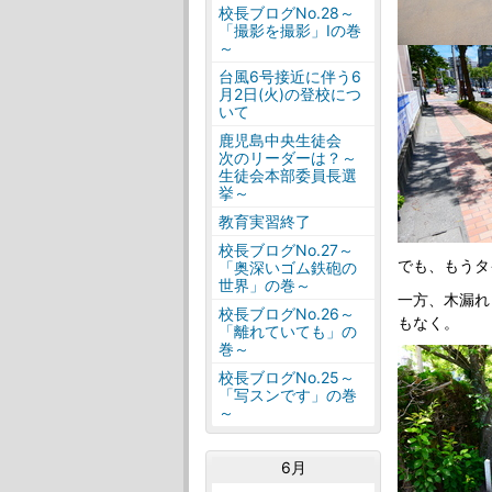
校長ブログNo.28～
「撮影を撮影」Ⅰの巻
～
台風6号接近に伴う6
月2日(火)の登校につ
いて
鹿児島中央生徒会
次のリーダーは？～
生徒会本部委員長選
挙～
教育実習終了
校長ブログNo.27～
でも、もうタ
「奥深いゴム鉄砲の
世界」の巻～
一方、木漏れ
校長ブログNo.26～
もなく。
「離れていても」の
巻～
校長ブログNo.25～
「写スンです」の巻
～
6月