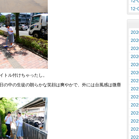
12
12
20
20
20
20
20
20
イトル付けちゃったし。
20
日の中の生徒の朗らかな笑顔は爽やかで、外には台風感は微塵
20
20
20
20
20
20
20