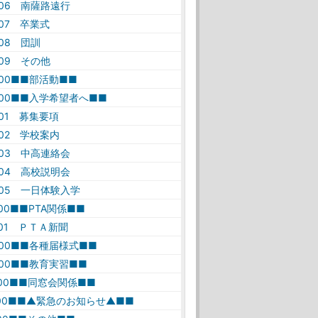
-06 南薩路遠行
-07 卒業式
-08 団訓
-09 その他
-00■■部活動■■
-00■■入学希望者へ■■
-01 募集要項
-02 学校案内
-03 中高連絡会
-04 高校説明会
-05 一日体験入学
-00■■PTA関係■■
-01 ＰＴＡ新聞
-00■■各種届様式■■
-00■■教育実習■■
-00■■同窓会関係■■
-00■■▲緊急のお知らせ▲■■