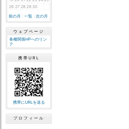
26
27
28
29
30
1
2
前の月
一覧
次の月
ウェブページ
各種関係HPへのリン
ク
携帯URL
携帯にURLを送る
プロフィール