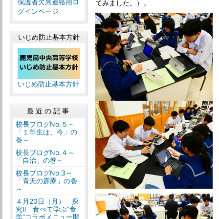
保護者欠席連絡用ロ
てみました。）。
グインページ
いじめ防止基本方針
いじめ防止基本方針
最近の記事
校長ブログNo.５～
「１年生は、今」の
巻～
校長ブログNo.４～
「自治」の巻～
校長ブログNo.3～
「青天の霹靂」の巻
～
４月20日（月） 探
究Ⅱ「食べて学ぶ“食
学”コラボメニュー開