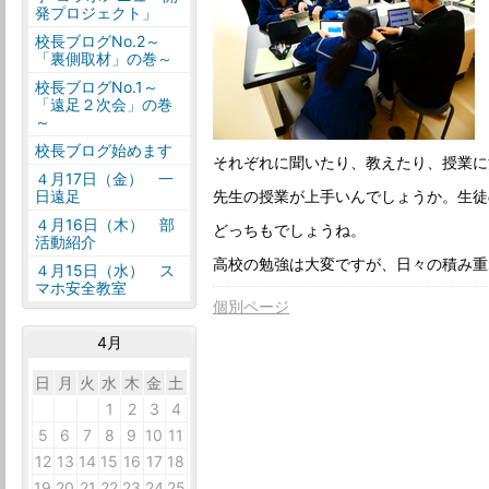
発プロジェクト」
校長ブログNo.2～
「裏側取材」の巻～
校長ブログNo.1～
「遠足２次会」の巻
～
校長ブログ始めます
それぞれに聞いたり、教えたり、授業に
４月17日（金） 一
先生の授業が上手いんでしょうか。生徒
日遠足
４月16日（木） 部
どっちもでしょうね。
活動紹介
高校の勉強は大変ですが、日々の積み重
４月15日（水） ス
マホ安全教室
個別ページ
4月
日
月
火
水
木
金
土
29
30
31
1
2
3
4
5
6
7
8
9
10
11
12
13
14
15
16
17
18
19
20
21
22
23
24
25